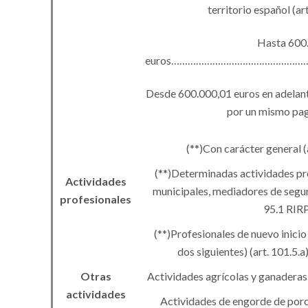
territorio español (art
Hasta 600
euros…………………………………………
Desde 600.000,01 euros en adelant
por un mismo pag
(
**
)
Con carácter general (a
(
**
)
Determinadas actividades pr
Actividades
municipales, mediadores de segur
profesionales
95.1 RIRP
(
**
)
Profesionales de nuevo inicio (
dos siguientes) (art. 101.5.a
Otras
Actividades agrícolas y ganaderas 
actividades
Actividades de engorde de porci