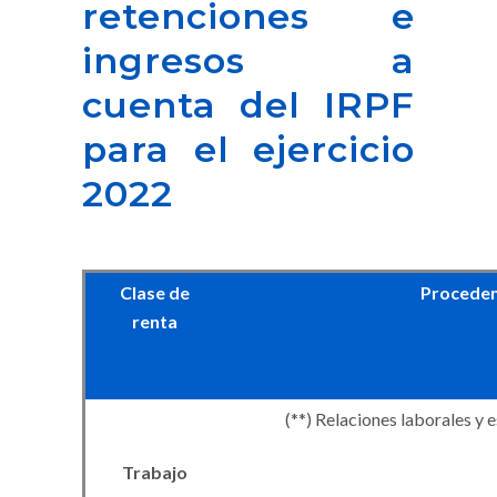
retenciones e
ingresos a
cuenta del IRPF
para el ejercicio
2022
Clase
de
Proceden
renta
(
**
)
Relaciones laborales y e
Trabajo