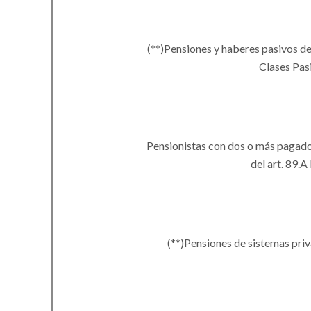
(
**
)
Pensiones y haberes pasivos del
Clases Pas
Pensionistas con dos o más pagado
del art. 89.
(
**
)
Pensiones de sistemas priv