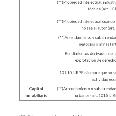
(
**
)
Propiedad intelectual, industri
técnica (art. 10
(
**
)
Propiedad intelectual cuando 
no sea el autor (art
(
**
)
Arrendamiento y subarrenda
negocios o minas (ar
Rendimientos derivados de la
explotación de derecho
101.10 LIRPF) siempre que no se
actividad ec
Capital
(
**
)
Arrendamiento o subarrendam
Inmobiliario
urbanos (art. 101.8 LI