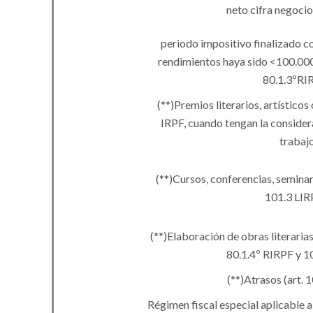
neto cifra negocio
periodo impositivo finalizado c
rendimientos haya sido <100.000
80.1.3ºRI
(
**
)
Premios literarios, artísticos
IRPF, cuando tengan la consider
trabaj
(
**
)
Cursos, conferencias, seminari
101.3 LIR
(
**
)
Elaboración de obras literarias, 
80.1.4º RIRPF y 1
(
**
)
Atrasos (art. 
Régimen fiscal especial aplicable 