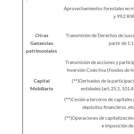
Aprovechamientos forestales en m
y 99.2 RI
Otras
Transmisión de Derechos de suscri
Ganancias
partir de 1.
patrimoniales
Transmisión de acciones y partici
Inversión Colectiva (Fondos de In
Capital
(
**
)
Derivados de la participac
Mobiliario
entidades (art. 25.1, 101.
(
**
)
Cesión a terceros de capitales 
depósitos financieros, et
(
**
)
Operaciones de capitalización,
e imposición de