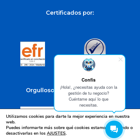
Certificados por:
Confis
¡Hola!, ¿necesitas ayuda con la
Orgullosos patrocinadores de:
gestión de tu negocio?
Cuéntame aquí lo que
necesitas.
Utilizamos cookies para darte la mejor experiencia en nuestra
web.
Puedes informarte más sobre qué cookies estamos utilizando o
desactivarlas en los
AJUSTES
.
Diseño web
por Beeway